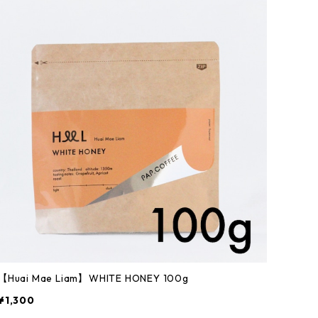
【Huai Mae Liam】WHITE HONEY 100g
¥1,300