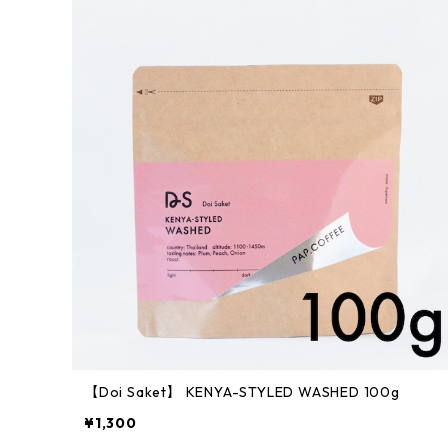
【Doi Saket】 KENYA-STYLED WASHED 100g
¥1,300