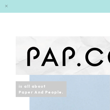
is all about
Paper And People.